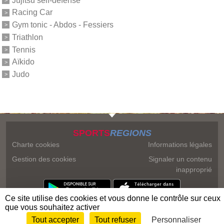
Racing Car
Gym tonic - Abdos - Fessiers
Triathlon
Tennis
Aïkido
Judo
SPORTS
REGIONS
Charte cookies
Informations légales
Gestion des cookies
Signaler un contenu
inapproprié
Ce site utilise des cookies et vous donne le contrôle sur ceux
que vous souhaitez activer
Tout accepter
Tout refuser
Personnaliser
Envie de participer ?
Connexion