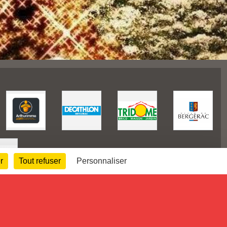
r
Tout refuser
Personnaliser
81570
visites
Informations légales